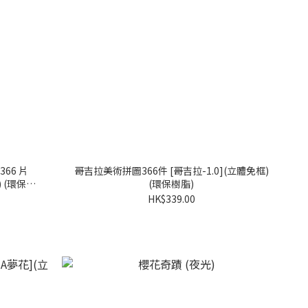
366 片
哥吉拉美術拼圖366件 [哥吉拉-1.0](立體免框)
框) (環保樹
(環保樹脂)
HK$339.00