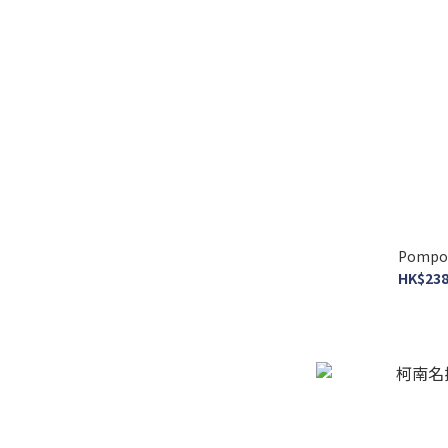
Cuties (15)
ENSKY (11)
雷諾瓦 (7)
看更多
預訂品
預訂品 (493)
絕版
Pomp
HK$238
絕版 (177)
尺寸
26x38cm 不連框 (582)
26x38cm 連啡色木框
(570)