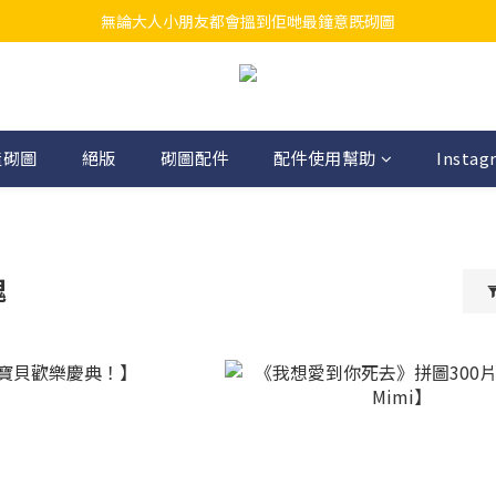
無論大人小朋友都會搵到佢哋最鐘意既砌圖
江帆天楊砌圖
江帆天楊砌圖
造砌圖
絕版
砌圖配件
配件使用幫助
Instag
塊