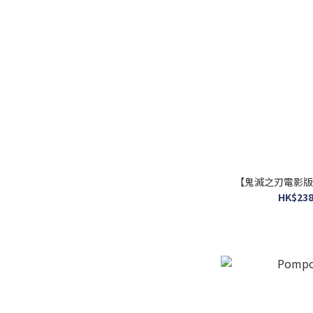
環保樹脂 (36)
油畫紋 (12)
鐳射閃面 (11)
絕版 (177)
看更多
品牌
Ensky (268)
【鬼滅之刃電影版
HK$238
Epoch (174)
Beverly (171)
Yanoman (120)
Tenyo (65)
AppleOne (48)