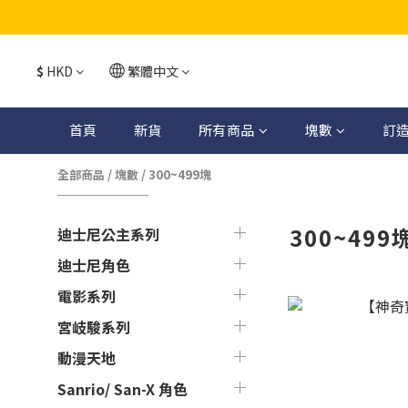
$
HKD
繁體中文
首頁
新貨
所有商品
塊數
訂
全部商品
/
塊數
/
300~499塊
300~499
迪士尼公主系列
迪士尼角色
電影系列
宮岐駿系列
動漫天地
Sanrio/ San-X 角色