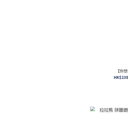
價格 (HK$)
~
【你想
HK$238