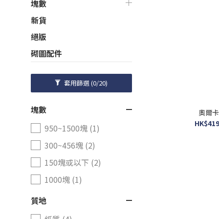
塊數
新貨
絕版
砌圖配件
套用篩選
(0/20)
塊數
奧爾卡
HK$419
950~1500塊 (1)
300~456塊 (2)
150塊或以下 (2)
1000塊 (1)
質地