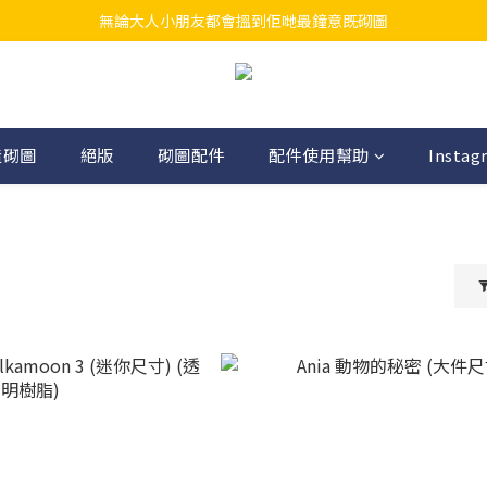
無論大人小朋友都會搵到佢哋最鐘意既砌圖
江帆天楊砌圖
江帆天楊砌圖
造砌圖
絕版
砌圖配件
配件使用幫助
Instag