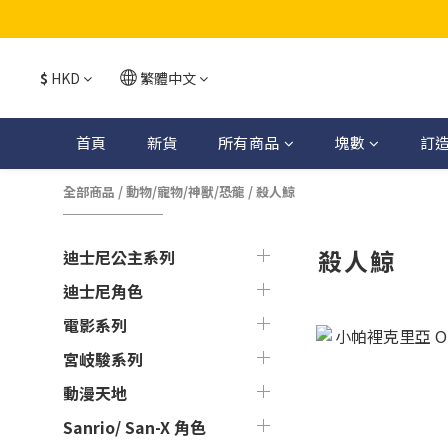
$
HKD
繁體中文
首頁
新貨
所有商品
塊數
訂
全部商品
/
動物/寵物/神獸/恐龍
/
殺人鯨
殺人鯨
迪士尼公主系列
迪士尼角色
電影系列
宮岐駿系列
動漫天地
Sanrio/ San-X 角色