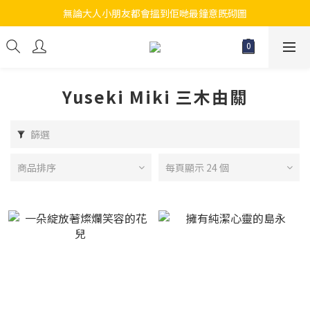
無論大人小朋友都會搵到佢哋最鐘意既砌圖
江帆天楊砌圖
江帆天楊砌圖
Yuseki Miki 三木由關
篩選
商品排序
每頁顯示 24 個