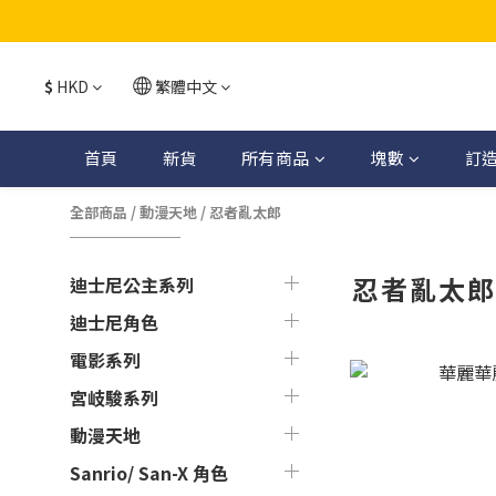
$
HKD
繁體中文
首頁
新貨
所有商品
塊數
訂
全部商品
/
動漫天地
/
忍者亂太郎
忍者亂太
迪士尼公主系列
迪士尼角色
電影系列
宮岐駿系列
動漫天地
Sanrio/ San-X 角色