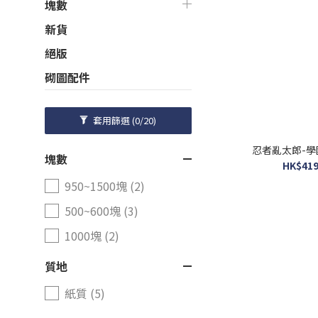
塊數
新貨
絕版
砌圖配件
套用篩選
(0/20)
忍者亂太郎-學園
塊數
HK$419
950~1500塊 (2)
500~600塊 (3)
1000塊 (2)
質地
紙質 (5)