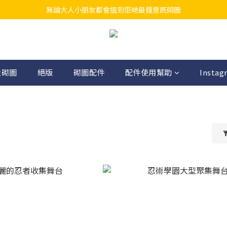
無論大人小朋友都會搵到佢哋最鐘意既砌圖
江帆天楊砌圖
江帆天楊砌圖
造砌圖
絕版
砌圖配件
配件使用幫助
Instag
郎