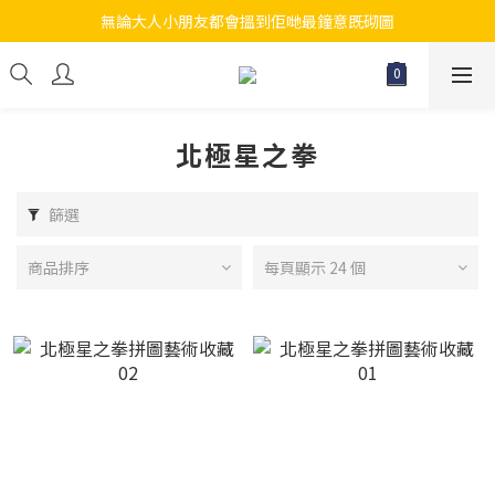
無論大人小朋友都會搵到佢哋最鐘意既砌圖
江帆天楊砌圖
江帆天楊砌圖
北極星之拳
篩選
商品排序
每頁顯示 24 個