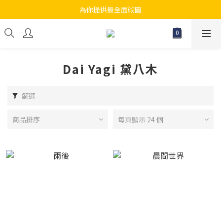
為你提供最全面砌圖
江帆天楊砌圖
無論大人小朋友都會搵到佢哋最鐘意既砌圖
江帆天楊砌圖
Dai Yagi 黛八木
篩選
商品排序
每頁顯示 24 個