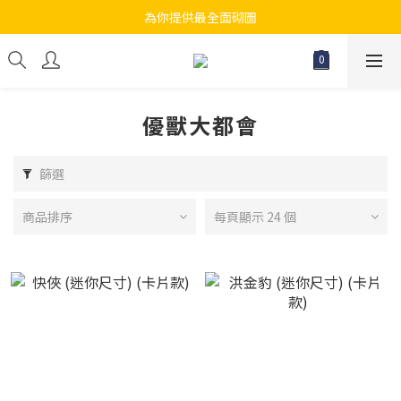
為你提供最全面砌圖
江帆天楊砌圖
無論大人小朋友都會搵到佢哋最鐘意既砌圖
江帆天楊砌圖
優獸大都會
篩選
商品排序
每頁顯示 24 個