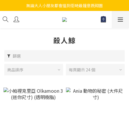
無論大人小朋友都會搵到佢哋最鐘意既砌圖
江帆天楊砌圖
江帆天楊砌圖
殺人鯨
篩選
商品排序
每頁顯示 24 個