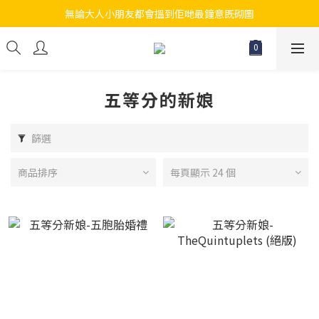
無論大人小朋友都會搵到佢哋最鐘意既砌圖
江帆天楊砌圖
江帆天楊砌圖
五等分的新娘
篩選
商品排序
每頁顯示 24 個