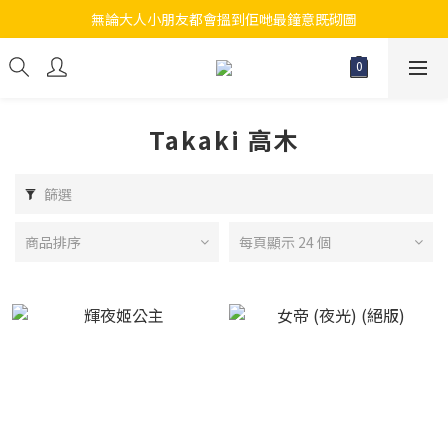
無論大人小朋友都會搵到佢哋最鐘意既砌圖
江帆天楊砌圖
江帆天楊砌圖
Takaki 高木
篩選
商品排序
每頁顯示 24 個