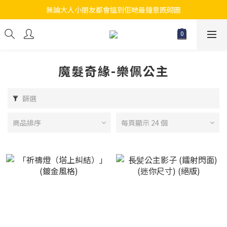
無論大人小朋友都會搵到佢哋最鐘意既砌圖
江帆天楊砌圖
江帆天楊砌圖
魔髮奇緣-樂佩公主
篩選
商品排序
每頁顯示 24 個