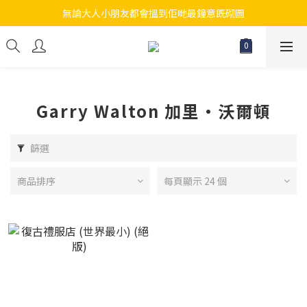
無論大人小朋友都會搵到佢哋最鐘意既砌圖
江帆天楊砌圖
江帆天楊砌圖
Garry Walton 加里·沃爾頓
篩選
商品排序
每頁顯示 24 個