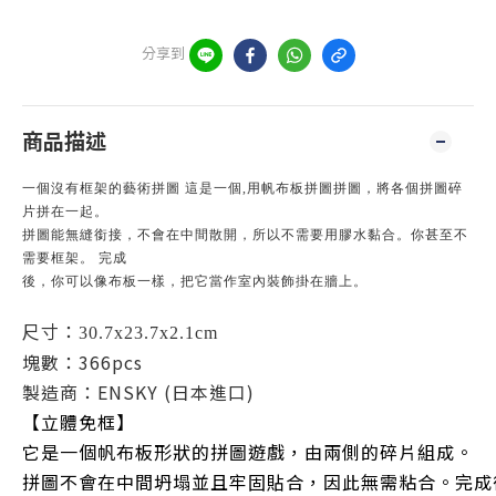
分享到
商品描述
一個沒有框架的藝術拼圖 這是一個,
用帆布板拼圖拼圖，將各個拼圖碎
片拼在一起。
拼圖能無縫銜接，不會在中間散開，所以不需要用膠水黏合。
你甚至不
需要框架。 完成
後，你可以像布板一樣，把它當作室內裝飾掛在牆上。
尺寸：
30.7x23.7x2.1cm
塊數：366pcs
製造商：ENSKY (日本進口)
【立體免框】
它是一個帆布板形狀的拼圖遊戲，由兩側的碎片組成。
拼圖不會在中間坍塌並且牢固貼合，因此無需粘合。完成