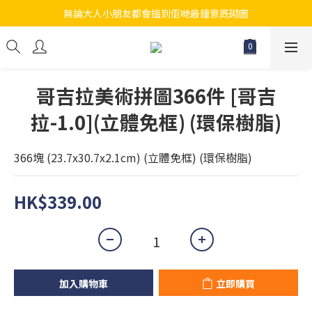
無論大人小朋友都會搵到佢哋最鐘意既砌圖
江帆天楊砌圖
江帆天楊砌圖
哥吉拉美術拼圖366件 [哥吉
拉-1.0](立體免框) (環保樹脂)
366塊 (23.7x30.7x2.1cm) (立體免框) (環保樹脂)
HK$339.00
加入購物車
立即購買