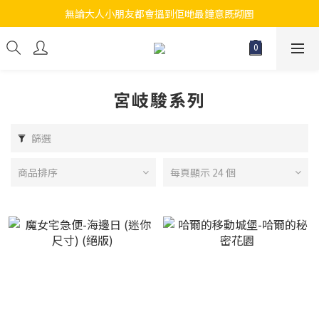
無論大人小朋友都會搵到佢哋最鐘意既砌圖
江帆天楊砌圖
江帆天楊砌圖
宮岐駿系列
篩選
商品排序
每頁顯示 24 個