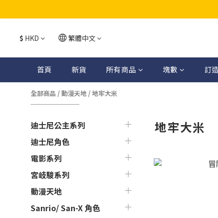
$
HKD
繁體中文
首頁
新貨
所有商品
塊數
訂
全部商品
/
動漫天地
/
地牢大米
地牢大米
迪士尼公主系列
迪士尼角色
電影系列
宮岐駿系列
動漫天地
Sanrio/ San-X 角色