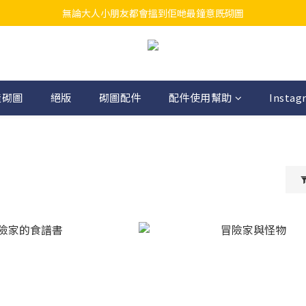
無論大人小朋友都會搵到佢哋最鐘意既砌圖
江帆天楊砌圖
江帆天楊砌圖
造砌圖
絕版
砌圖配件
配件使用幫助
Instag