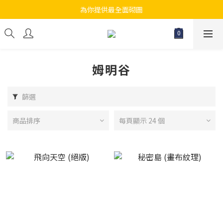
為你提供最全面砌圖
江帆天楊砌圖
無論大人小朋友都會搵到佢哋最鐘意既砌圖
江帆天楊砌圖
姆明谷
篩選
商品排序
每頁顯示 24 個