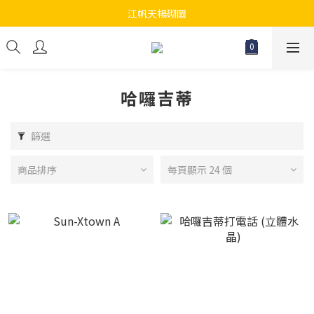
江帆天楊砌圖
江帆天楊砌圖
為你提供最全面砌圖
無論大人小朋友都會搵到佢哋最鐘意既砌圖
哈囉吉蒂
江帆天楊砌圖
篩選
商品排序
每頁顯示 24 個