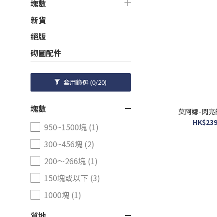
塊數
新貨
絕版
砌圖配件
套用篩選
(0/20)
塊數
莫阿娜-閃亮
HK$239
950~1500塊 (1)
300~456塊 (2)
200～266塊 (1)
150塊或以下 (3)
1000塊 (1)
質地