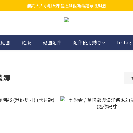
無論大人小朋友都會搵到佢哋最鐘意既砌圖
江帆天楊砌圖
江帆天楊砌圖
造砌圖
絕版
砌圖配件
配件使用幫助
Instag
莫娜