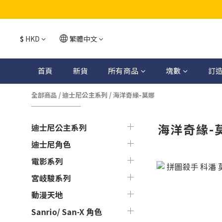
$
HKD
繁體中文
首頁
新貨
所有商品
塊數
訂
全部商品
/
迪士尼公主系列
/
海洋奇緣-莫娜
海洋奇緣-
迪士尼公主系列
迪士尼角色
電影系列
宮岐駿系列
動漫天地
Sanrio/ San-X 角色