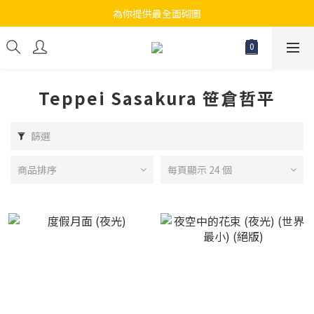
為你提供最全面砌圖
江帆天楊砌圖
無論大人小朋友都會搵到佢哋最鐘意既砌圖
江帆天楊砌圖
Teppei Sasakura 笹倉哲平
篩選
商品排序
每頁顯示 24 個