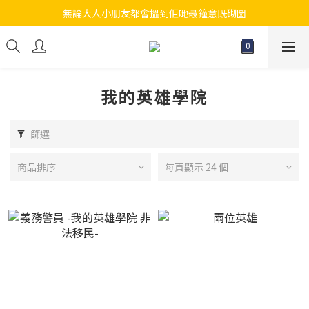
無論大人小朋友都會搵到佢哋最鐘意既砌圖
江帆天楊砌圖
江帆天楊砌圖
我的英雄學院
篩選
商品排序
每頁顯示 24 個