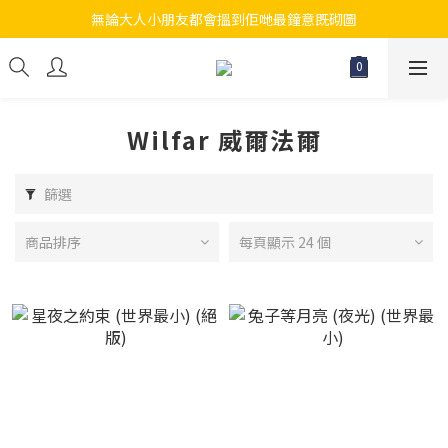
無論大人小朋友都會搵到佢哋最鐘意既砌圖
江帆天楊砌圖
江帆天楊砌圖
Wilfar 威爾法爾
篩選
商品排序
每頁顯示 24 個