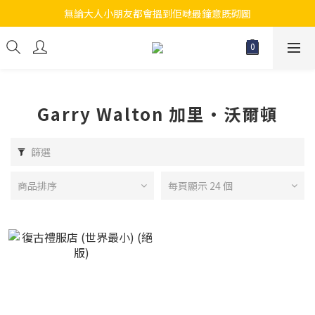
無論大人小朋友都會搵到佢哋最鐘意既砌圖
江帆天楊砌圖
江帆天楊砌圖
Garry Walton 加里·沃爾頓
篩選
商品排序
每頁顯示 24 個