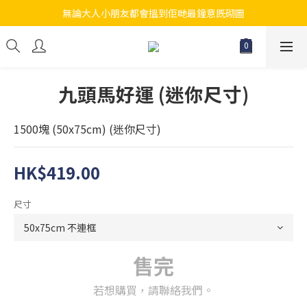
無論大人小朋友都會搵到佢哋最鐘意既砌圖
江帆天楊砌圖
江帆天楊砌圖
九頭馬好運 (迷你尺寸)
1500塊 (50x75cm) (迷你尺寸)
HK$419.00
尺寸
售完
若想購買，請聯絡我們。