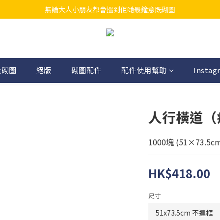
無論大人小朋友都會搵到佢哋最鐘意既砌圖
江帆天楊砌圖
江帆天楊砌圖
造砌圖
絕版
砌圖配件
配件使用幫助
Instag
人行橫道（
1000塊 (51×73.5c
HK$418.00
尺寸