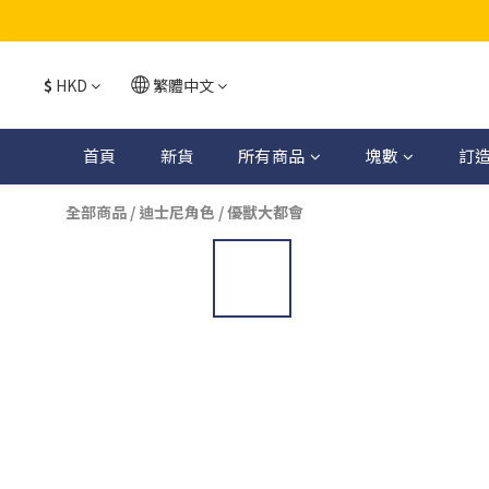
$
HKD
繁體中文
首頁
新貨
所有商品
塊數
訂
全部商品
/
迪士尼角色
/
優獸大都會