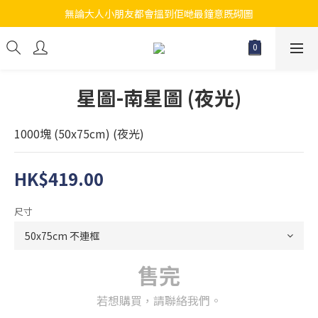
無論大人小朋友都會搵到佢哋最鐘意既砌圖
江帆天楊砌圖
江帆天楊砌圖
星圖-南星圖 (夜光)
1000塊 (50x75cm) (夜光)
HK$419.00
尺寸
售完
若想購買，請聯絡我們。