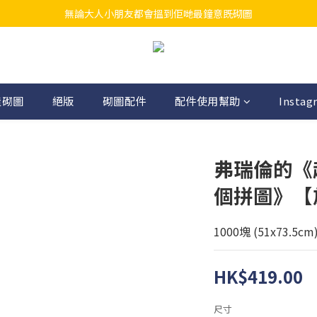
無論大人小朋友都會搵到佢哋最鐘意既砌圖
江帆天楊砌圖
江帆天楊砌圖
造砌圖
絕版
砌圖配件
配件使用幫助
Instag
弗瑞倫的《
個拼圖》【
1000塊 (51x73.5cm
HK$419.00
尺寸