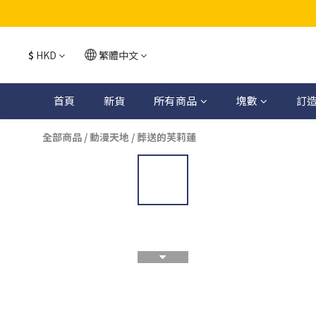
$
HKD
繁體中文
首頁
新貨
所有商品
塊數
訂
全部商品
/
動漫天地
/
葬送的芙莉蓮