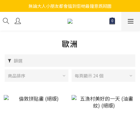
無論大人小朋友都會搵到佢哋最鐘意既砌圖
江帆天楊砌圖
江帆天楊砌圖
歐洲
篩選
商品排序
每頁顯示 24 個