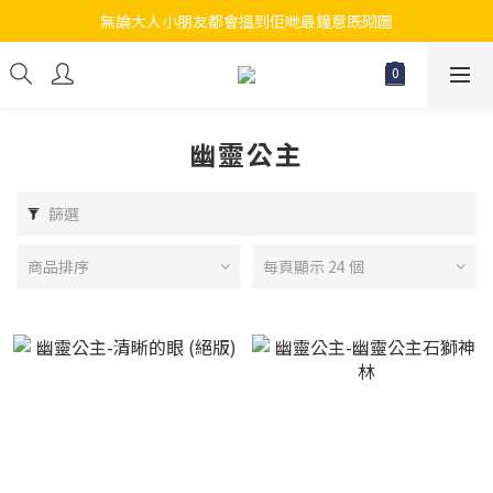
無論大人小朋友都會搵到佢哋最鐘意既砌圖
江帆天楊砌圖
江帆天楊砌圖
幽靈公主
篩選
商品排序
每頁顯示 24 個