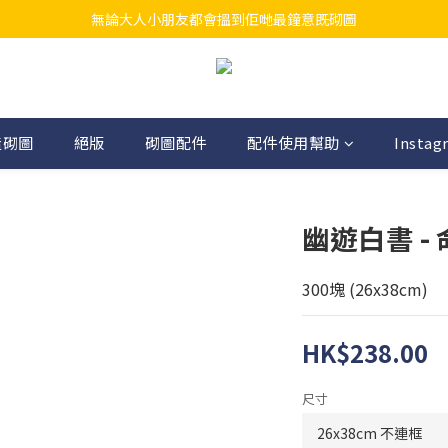
無論大人小朋友都會搵到佢哋最鐘意既砌圖
江帆天楊砌圖
江帆天楊砌圖
造砌圖
絕版
砌圖配件
配件使用幫助
Instag
幽遊白書 -
300塊 (26x38cm)
HK$238.00
尺寸