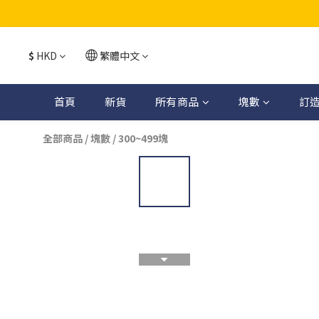
$
HKD
繁體中文
首頁
新貨
所有商品
塊數
訂
全部商品
/
塊數
/
300~499塊