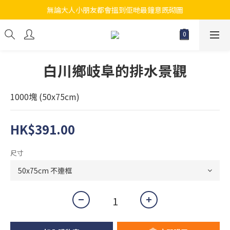
無論大人小朋友都會搵到佢哋最鐘意既砌圖
江帆天楊砌圖
江帆天楊砌圖
白川鄉岐阜的排水景觀
1000塊 (50x75cm)
HK$391.00
尺寸