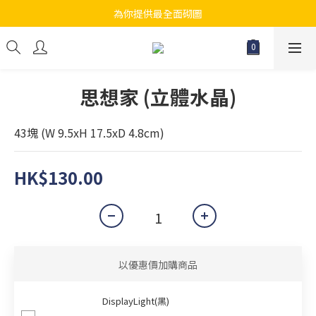
為你提供最全面砌圖
江帆天楊砌圖
無論大人小朋友都會搵到佢哋最鐘意既砌圖
江帆天楊砌圖
思想家 (立體水晶)
43塊 (W 9.5xH 17.5xD 4.8cm)
HK$130.00
以優惠價加購商品
DisplayLight(黑)