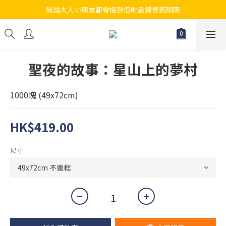
無論大人小朋友都會搵到佢哋最鐘意既砌圖
江帆天楊砌圖
江帆天楊砌圖
聖夜的故事：星山上的夢村
1000塊 (49x72cm)
HK$419.00
尺寸