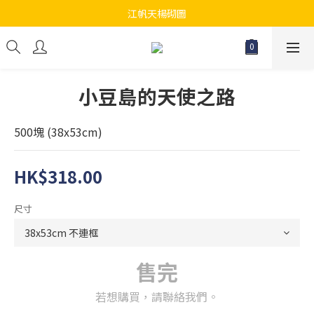
江帆天楊砌圖
江帆天楊砌圖
為你提供最全面砌圖
無論大人小朋友都會搵到佢哋最鐘意既砌圖
小豆島的天使之路
江帆天楊砌圖
500塊 (38x53cm)
HK$318.00
尺寸
售完
若想購買，請聯絡我們。