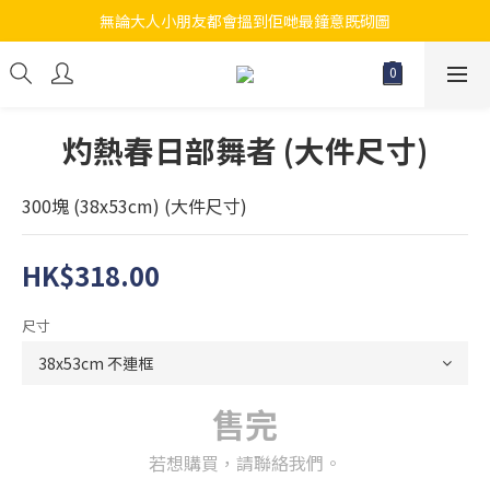
無論大人小朋友都會搵到佢哋最鐘意既砌圖
江帆天楊砌圖
江帆天楊砌圖
灼熱春日部舞者 (大件尺寸)
300塊 (38x53cm) (大件尺寸)
HK$318.00
尺寸
售完
若想購買，請聯絡我們。