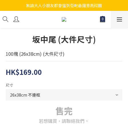
無論大人小朋友都會搵到佢哋最鐘意既砌圖
江帆天楊砌圖
江帆天楊砌圖
坂中尾 (大件尺寸)
100塊 (26x38cm) (大件尺寸)
HK$169.00
尺寸
售完
若想購買，請聯絡我們。