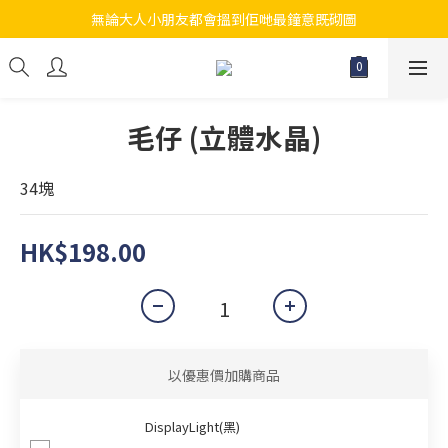
無論大人小朋友都會搵到佢哋最鐘意既砌圖
江帆天楊砌圖
江帆天楊砌圖
毛仔 (立體水晶)
34塊
HK$198.00
以優惠價加購商品
DisplayLight(黑)