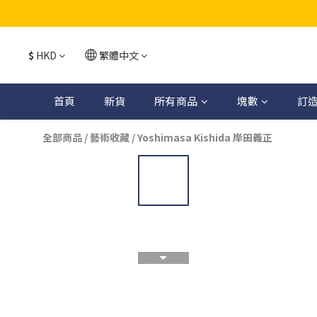
$
HKD
繁體中文
首頁
新貨
所有商品
塊數
訂
全部商品
/
藝術收藏
/
Yoshimasa Kishida 岸田義正