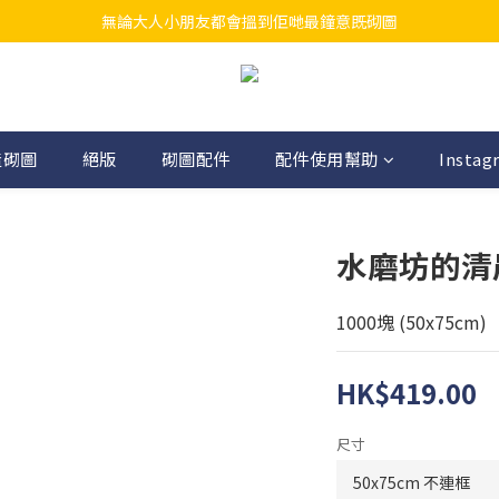
無論大人小朋友都會搵到佢哋最鐘意既砌圖
江帆天楊砌圖
江帆天楊砌圖
造砌圖
絕版
砌圖配件
配件使用幫助
Instag
水磨坊的清
1000塊 (50x75cm)
HK$419.00
尺寸