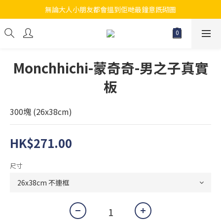
無論大人小朋友都會搵到佢哋最鐘意既砌圖
江帆天楊砌圖
江帆天楊砌圖
Monchhichi-蒙奇奇-男之子真實
板
300塊 (26x38cm)
HK$271.00
尺寸