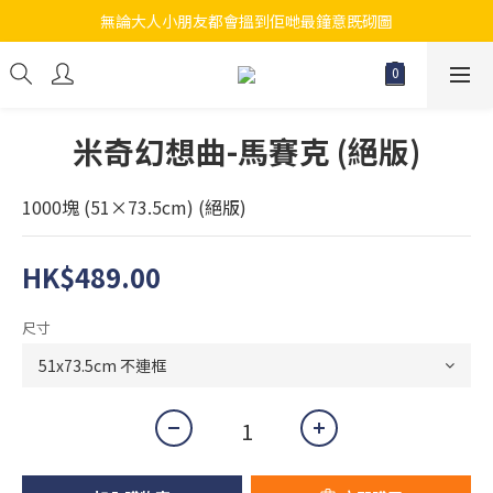
無論大人小朋友都會搵到佢哋最鐘意既砌圖
江帆天楊砌圖
江帆天楊砌圖
米奇幻想曲-馬賽克 (絕版)
1000塊 (51×73.5cm) (絕版)
HK$489.00
尺寸