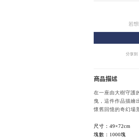
若想
分享到
商品描述
在一座由大樹守護
曳，這件作品描繪
懷舊回憶的奇幻場
尺寸：49×72cm
塊數：1000塊