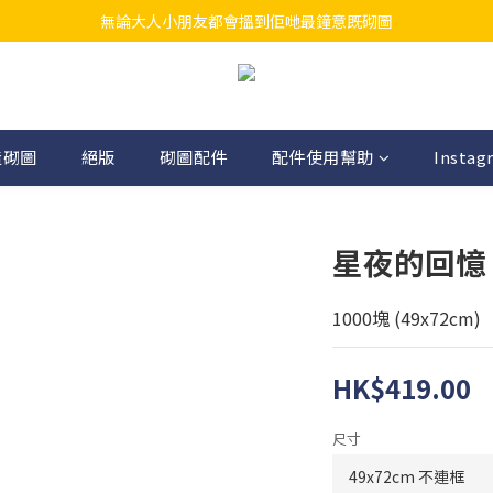
無論大人小朋友都會搵到佢哋最鐘意既砌圖
江帆天楊砌圖
江帆天楊砌圖
造砌圖
絕版
砌圖配件
配件使用幫助
Instag
星夜的回憶
1000塊 (49x72cm)
HK$419.00
尺寸