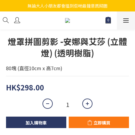
無論大人小朋友都會搵到佢哋最鐘意既砌圖
江帆天楊砌圖
江帆天楊砌圖
燈罩拼圖剪影 -安娜與艾莎 (立體
燈) (透明樹脂)
80塊 (直徑10cm x 高7cm)
HK$298.00
加入購物車
立即購買