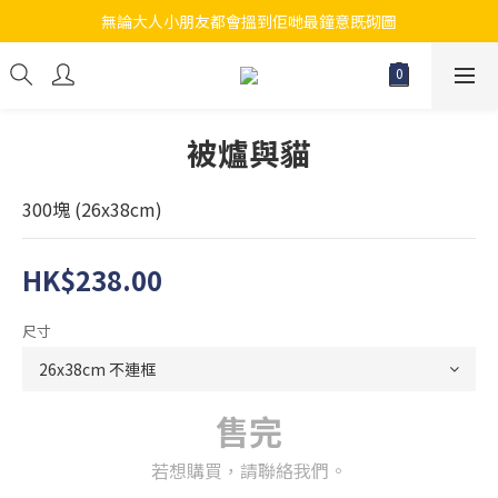
無論大人小朋友都會搵到佢哋最鐘意既砌圖
江帆天楊砌圖
江帆天楊砌圖
被爐與貓
300塊 (26x38cm)
HK$238.00
尺寸
售完
若想購買，請聯絡我們。