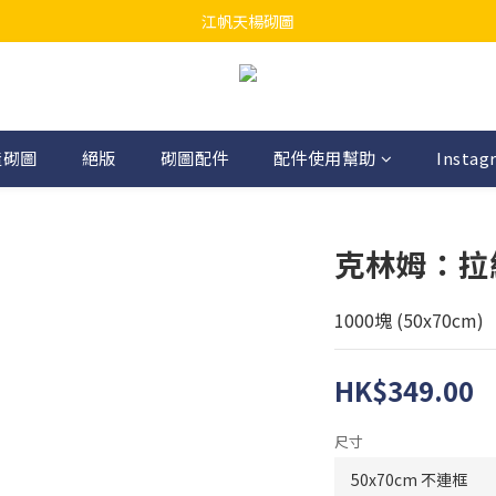
江帆天楊砌圖
江帆天楊砌圖
為你提供最全面砌圖
無論大人小朋友都會搵到佢哋最鐘意既砌圖
江帆天楊砌圖
造砌圖
絕版
砌圖配件
配件使用幫助
Instag
克林姆：拉
1000塊 (50x70cm)
HK$349.00
尺寸