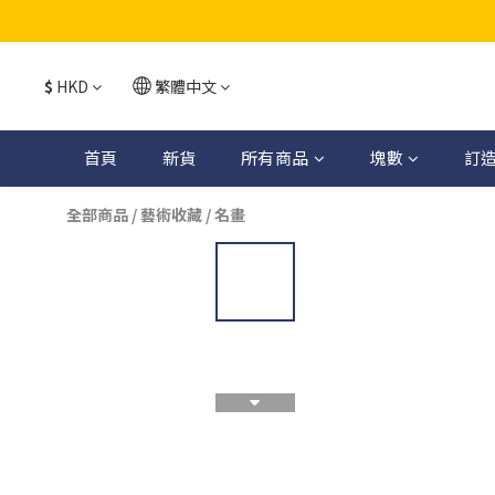
$
HKD
繁體中文
首頁
新貨
所有商品
塊數
訂
全部商品
/
藝術收藏
/
名畫