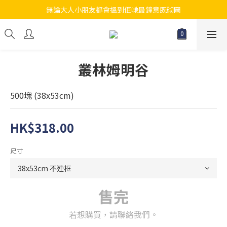
無論大人小朋友都會搵到佢哋最鐘意既砌圖
江帆天楊砌圖
江帆天楊砌圖
叢林姆明谷
500塊 (38x53cm)
HK$318.00
尺寸
售完
若想購買，請聯絡我們。