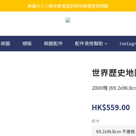
無論大人小朋友都會搵到佢哋最鐘意既砌圖
江帆天楊砌圖
江帆天楊砌圖
造砌圖
絕版
砌圖配件
配件使用幫助
Instag
世界歷史地
2000塊 (69.2x96.8c
HK$559.00
尺寸