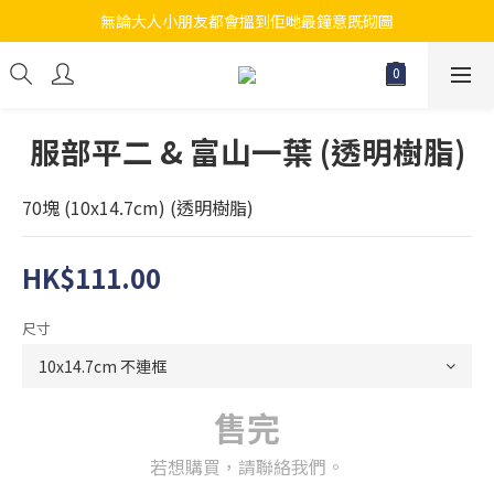
無論大人小朋友都會搵到佢哋最鐘意既砌圖
江帆天楊砌圖
江帆天楊砌圖
服部平二 & 富山一葉 (透明樹脂)
70塊 (10x14.7cm) (透明樹脂)
HK$111.00
尺寸
售完
若想購買，請聯絡我們。