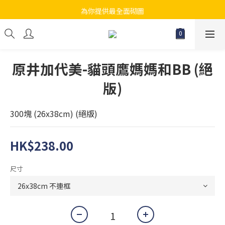
為你提供最全面砌圖
江帆天楊砌圖
無論大人小朋友都會搵到佢哋最鐘意既砌圖
江帆天楊砌圖
原井加代美-貓頭鷹媽媽和BB (絕
版)
300塊 (26x38cm) (絕版)
HK$238.00
尺寸