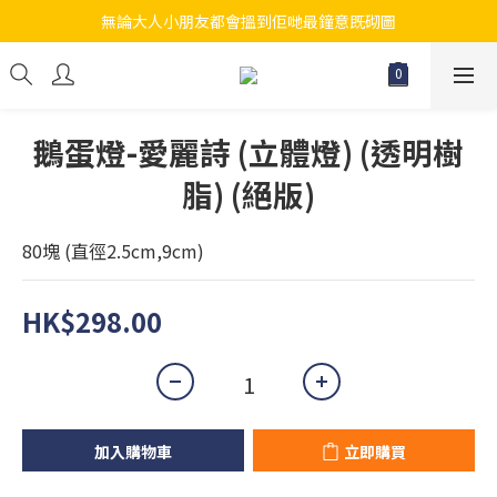
無論大人小朋友都會搵到佢哋最鐘意既砌圖
江帆天楊砌圖
江帆天楊砌圖
鵝蛋燈-愛麗詩 (立體燈) (透明樹
脂) (絕版)
80塊 (直徑2.5cm,9cm)
HK$298.00
加入購物車
立即購買