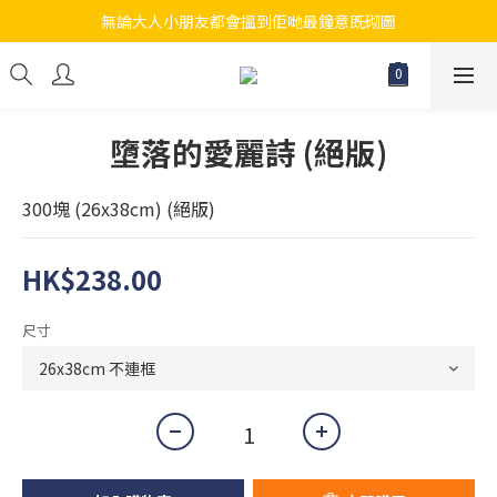
無論大人小朋友都會搵到佢哋最鐘意既砌圖
江帆天楊砌圖
江帆天楊砌圖
墮落的愛麗詩 (絕版)
300塊 (26x38cm) (絕版)
HK$238.00
尺寸