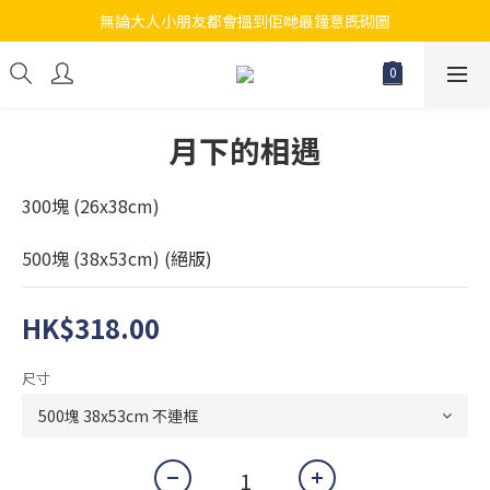
無論大人小朋友都會搵到佢哋最鐘意既砌圖
江帆天楊砌圖
江帆天楊砌圖
月下的相遇
300塊 (26x38cm)
500塊 (38x53cm) (絕版)
HK$318.00
尺寸